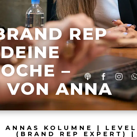
 BRAND REP
 DEINE
OCHE –
T VON ANNA
ANNAS KOLUMNE
|
LEVEL
(BRAND REP EXPERT)
|