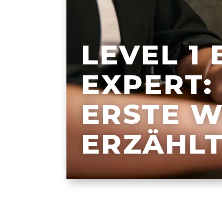
LEVEL 1
EXPERT:
ERSTE W
ERZÄHL
