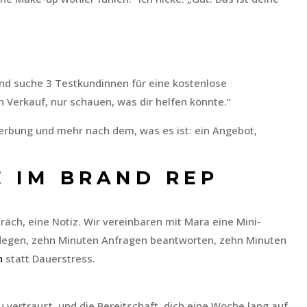
und suche 3 Testkundinnen für eine kostenlose
n Verkauf, nur schauen, was dir helfen könnte.“
 Werbung und mehr nach dem, was es ist: ein Angebot,
E IM
BRAND REP
äch, eine Notiz. Wir vereinbaren mit Mara eine Mini-
flegen, zehn Minuten Anfragen beantworten, zehn Minuten
n
statt Dauerstress.
 vertraust, und die Bereitschaft, dich eine Woche lang auf