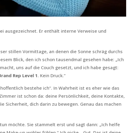
frei ausgezeichnet. Er enthält interne Verweise und
eser stillen Vormittage, an denen die Sonne schräg durchs
diesem Blick, den ich schon tausendmal gesehen habe: „Ich
emacht, uns auf die Couch gesetzt, und ich habe gesagt:
Brand Rep Level 1
. Kein Druck.“
hoffentlich bestehe ich“. In Wahrheit ist es eher wie das
immer ist schon da: deine Persönlichkeit, deine Kontakte,
 die Sicherheit, dich darin zu bewegen. Genau das machen
h tun möchte. Sie stammelt erst und sagt dann: „Ich helfe
e Make-up wohler fühlen.“ Ich nicke. „Gut. Das ist deine