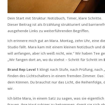
Dein Start mit Struktur: Notizbuch, Timer, klare Schritte.
Dieser Beitrag ist als Erzählung strukturiert und barriere
ausgehende Links zu weiterführenden Begriffen.
Ich erinnere mich gut an Mara. Montag, zehn Uhr, eine di
Studio fällt. Mara kam mit einem kleinen Notizbuch und 
will anfangen, aber ich weiß nicht, wie.“ Wir haben Tee g
„Wir fangen dort an, wo du stehst – Schritt für Schritt im
Brand Rep Level 1
klingt nach Stufe, nach Prüfung, nach „
Finden des Lichtschalters in einem fremden Zimmer. Das Z
dein Können. Du brauchst nur das Licht, die Reihenfolge,
wir.
Ich bitte Mara, in einem Satz zu sagen, was sie eigentlic
Frauen, ihre Haut ruhiger zu bekommen, damit sie sich ohn