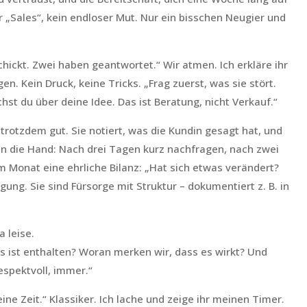
r „Sales“, kein endloser Mut. Nur ein bisschen Neugier und
chickt. Zwei haben geantwortet.“ Wir atmen. Ich erkläre ihr
 Kein Druck, keine Tricks. „Frag zuerst, was sie stört.
hst du über deine Idee. Das ist Beratung, nicht Verkauf.“
 trotzdem gut. Sie notiert, was die Kundin gesagt hat, und
 an die Hand: Nach drei Tagen kurz nachfragen, nach zwei
Monat eine ehrliche Bilanz: „Hat sich etwas verändert?
ung. Sie sind Fürsorge mit Struktur – dokumentiert z. B. in
 leise.
s ist enthalten? Woran merken wir, dass es wirkt? Und
respektvoll, immer.“
ne Zeit.“ Klassiker. Ich lache und zeige ihr meinen Timer.