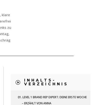
, klare
erefrei
inks zu
ontag,
 schräg
INHALTS-
I
VERZEICHNIS
01.
LEVEL 1 BRAND REP EXPERT: DEINE ERSTE WOCHE
– ERZÄHLT VON ANNA