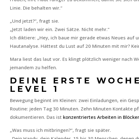
Linie. Die behalten wir.“
„Und jetzt?“, fragt sie.
„Jetzt laden wir ein. Zwei Sätze. Nicht mehr.“
Ich diktiere: „Hey, ich baue mir gerade etwas Neues auf 
Hautanalyse. Hättest du Lust auf 20 Minuten mit mir? Kei
Mara liest das laut vor. Es klingt plötzlich weniger nach
jemandem zu helfen.
DEINE ERSTE WOCH
LEVEL 1
Bewegung beginnt im Kleinen: zwei Einladungen, ein Gespr
Routine: jeden Tag 30 Minuten. Zehn Minuten Kontakte p
dokumentieren. Das ist
konzentriertes Arbeiten in Blöcke
„Was muss ich mitbringen?“, fragt sie später.
„Dein Handy, dein Kalender, 15 bis 30 Menschen, denen du